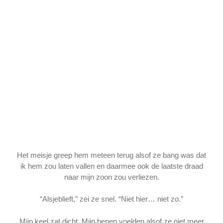
Het meisje greep hem meteen terug alsof ze bang was dat
ik hem zou laten vallen en daarmee ook de laatste draad
naar mijn zoon zou verliezen.
“Alsjeblieft,” zei ze snel. “Niet hier… niet zo.”
Mijn keel zat dicht. Mijn benen voelden alsof ze niet meer