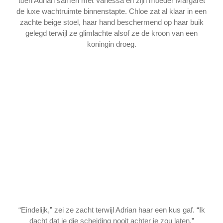
toen Adrian samen met Vanessa en zijn moeder Margaret
de luxe wachtruimte binnenstapte. Chloe zat al klaar in een
zachte beige stoel, haar hand beschermend op haar buik
gelegd terwijl ze glimlachte alsof ze de kroon van een
koningin droeg.
“Eindelijk,” zei ze zacht terwijl Adrian haar een kus gaf. “Ik
dacht dat je die scheiding nooit achter je zou laten.”