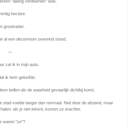
dereen “allang verdwenen” was.
entig hectare.
jn grootvader.
aar al een decennium overeind stond.
—
r zat ik in mijn auto.
at ik hem geloofde.
en bellen als de waarheid gevaarlijk dichtbij komt.
de stad voelde langer dan normaal. Niet door de afstand, maar
erhalen:
als je niet tekent, komen ze erachter.
e waren “ze”?