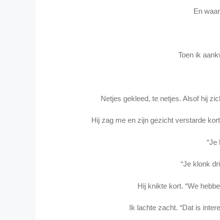
En waar
Toen ik aankw
Netjes gekleed, te netjes. Alsof hij 
Hij zag me en zijn gezicht verstarde kort
“Je 
“Je klonk dr
Hij knikte kort. “We hebbe
Ik lachte zacht. “Dat is inter