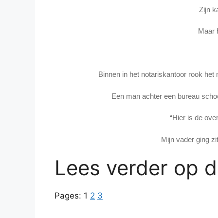
Zijn 
Maar h
Binnen in het notariskantoor rook het 
Een man achter een bureau schoof
“Hier is de over
Mijn vader ging zit
Lees verder op 
Pages:
1
2
3