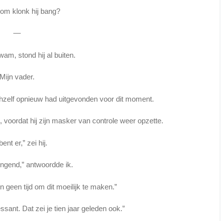
om klonk hij bang?
—
am, stond hij al buiten.
Mijn vader.
zichzelf opnieuw had uitgevonden voor dit moment.
, voordat hij zijn masker van controle weer opzette.
bent er,” zei hij.
ingend,” antwoordde ik.
n geen tijd om dit moeilijk te maken.”
essant. Dat zei je tien jaar geleden ook.”