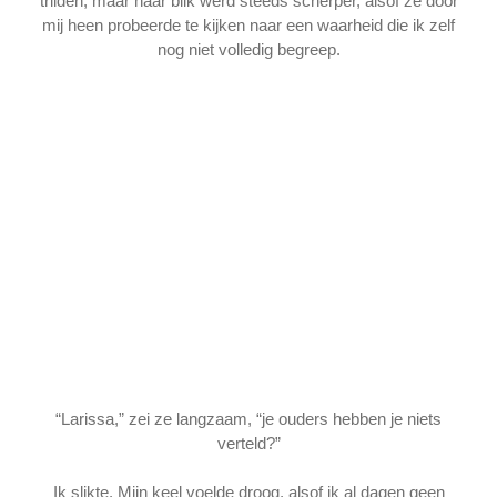
trilden, maar haar blik werd steeds scherper, alsof ze door
mij heen probeerde te kijken naar een waarheid die ik zelf
nog niet volledig begreep.
“Larissa,” zei ze langzaam, “je ouders hebben je niets
verteld?”
Ik slikte. Mijn keel voelde droog, alsof ik al dagen geen