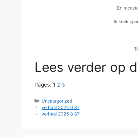
En meestal
Ik keek opn
T
Lees verder op 
Pages:
1
2
3
Categories
Uncategorized
verhaal 2025 6 87
verhaal 2025 8 87