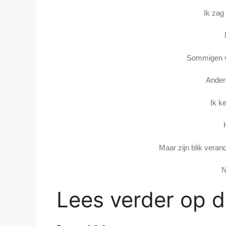
Ik zag
Sommigen v
Ander
Ik k
Maar zijn blik verand
N
Lees verder op 