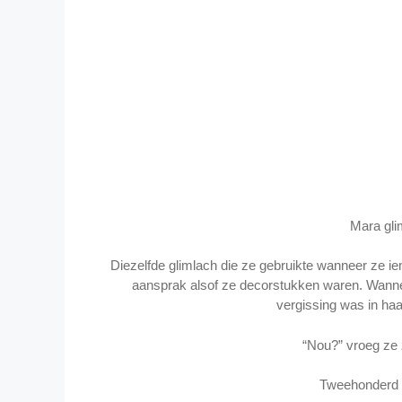
Mara gli
Diezelfde glimlach die ze gebruikte wanneer ze ie
aansprak alsof ze decorstukken waren. Wanne
vergissing was in haa
“Nou?” vroeg ze 
Tweehonderd p